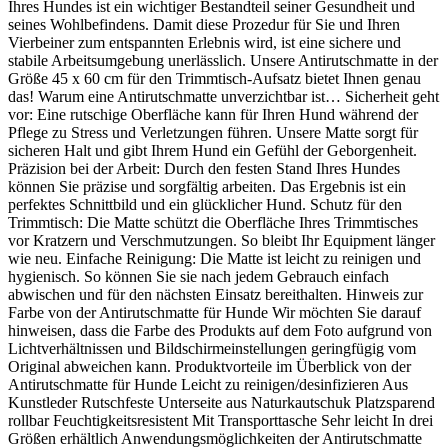
Ihres Hundes ist ein wichtiger Bestandteil seiner Gesundheit und
seines Wohlbefindens. Damit diese Prozedur für Sie und Ihren
Vierbeiner zum entspannten Erlebnis wird, ist eine sichere und
stabile Arbeitsumgebung unerlässlich. Unsere Antirutschmatte in der
Größe 45 x 60 cm für den Trimmtisch-Aufsatz bietet Ihnen genau
das! Warum eine Antirutschmatte unverzichtbar ist… Sicherheit geht
vor: Eine rutschige Oberfläche kann für Ihren Hund während der
Pflege zu Stress und Verletzungen führen. Unsere Matte sorgt für
sicheren Halt und gibt Ihrem Hund ein Gefühl der Geborgenheit.
Präzision bei der Arbeit: Durch den festen Stand Ihres Hundes
können Sie präzise und sorgfältig arbeiten. Das Ergebnis ist ein
perfektes Schnittbild und ein glücklicher Hund. Schutz für den
Trimmtisch: Die Matte schützt die Oberfläche Ihres Trimmtisches
vor Kratzern und Verschmutzungen. So bleibt Ihr Equipment länger
wie neu. Einfache Reinigung: Die Matte ist leicht zu reinigen und
hygienisch. So können Sie sie nach jedem Gebrauch einfach
abwischen und für den nächsten Einsatz bereithalten. Hinweis zur
Farbe von der Antirutschmatte für Hunde Wir möchten Sie darauf
hinweisen, dass die Farbe des Produkts auf dem Foto aufgrund von
Lichtverhältnissen und Bildschirmeinstellungen geringfügig vom
Original abweichen kann. Produktvorteile im Überblick von der
Antirutschmatte für Hunde Leicht zu reinigen/desinfizieren Aus
Kunstleder Rutschfeste Unterseite aus Naturkautschuk Platzsparend
rollbar Feuchtigkeitsresistent Mit Transporttasche Sehr leicht In drei
Größen erhältlich Anwendungsmöglichkeiten der Antirutschmatte