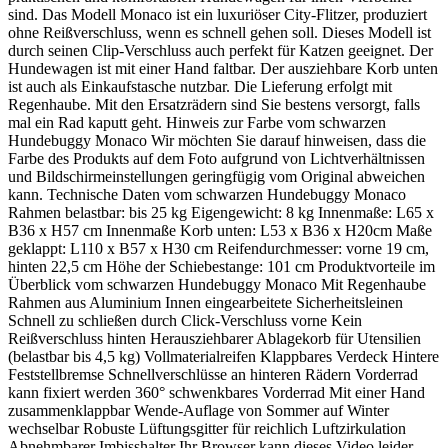
sind. Das Modell Monaco ist ein luxuriöser City-Flitzer, produziert
ohne Reißverschluss, wenn es schnell gehen soll. Dieses Modell ist
durch seinen Clip-Verschluss auch perfekt für Katzen geeignet. Der
Hundewagen ist mit einer Hand faltbar. Der ausziehbare Korb unten
ist auch als Einkaufstasche nutzbar. Die Lieferung erfolgt mit
Regenhaube. Mit den Ersatzrädern sind Sie bestens versorgt, falls
mal ein Rad kaputt geht. Hinweis zur Farbe vom schwarzen
Hundebuggy Monaco Wir möchten Sie darauf hinweisen, dass die
Farbe des Produkts auf dem Foto aufgrund von Lichtverhältnissen
und Bildschirmeinstellungen geringfügig vom Original abweichen
kann. Technische Daten vom schwarzen Hundebuggy Monaco
Rahmen belastbar: bis 25 kg Eigengewicht: 8 kg Innenmaße: L65 x
B36 x H57 cm Innenmaße Korb unten: L53 x B36 x H20cm Maße
geklappt: L110 x B57 x H30 cm Reifendurchmesser: vorne 19 cm,
hinten 22,5 cm Höhe der Schiebestange: 101 cm Produktvorteile im
Überblick vom schwarzen Hundebuggy Monaco Mit Regenhaube
Rahmen aus Aluminium Innen eingearbeitete Sicherheitsleinen
Schnell zu schließen durch Click-Verschluss vorne Kein
Reißverschluss hinten Herausziehbarer Ablagekorb für Utensilien
(belastbar bis 4,5 kg) Vollmaterialreifen Klappbares Verdeck Hintere
Feststellbremse Schnellverschlüsse an hinteren Rädern Vorderrad
kann fixiert werden 360° schwenkbares Vorderrad Mit einer Hand
zusammenklappbar Wende-Auflage von Sommer auf Winter
wechselbar Robuste Lüftungsgitter für reichlich Luftzirkulation
Abnehmbarer Imbisshalter Ihr Browser kann dieses Video leider