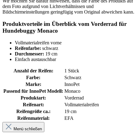
Wir möchten Sie darauf hinweisen, dass die Farbe des Produkts auf
dem Foto aufgrund von Lichtverhältnissen und
Bildschirmeinstellungen geringfügig vom Original abweichen kann.
Produktvorteile im Überblick vom Vorderrad für
Hundebuggy Monaco
Vollmaterialreifen vorne
Reifenfarbe:
schwarz
Durchmesser:
19 cm
Einfach austauschbar
Anzahl der Reifen:
1 Stück
Farbe:
Schwarz
Marke:
InnoPet
Passend für InnoPet Modell:
Monaco
Produktart:
Vorderrad
Reifenart:
Vollmaterialreifen
Reifengröße ca.:
19 cm
Reifenmaterial:
EFA
Menü schließen