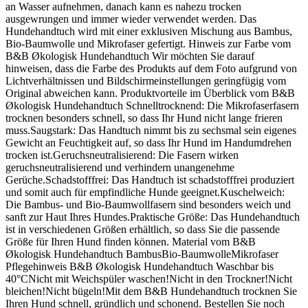
an Wasser aufnehmen, danach kann es nahezu trocken
ausgewrungen und immer wieder verwendet werden. Das
Hundehandtuch wird mit einer exklusiven Mischung aus Bambus,
Bio-Baumwolle und Mikrofaser gefertigt. Hinweis zur Farbe vom
B&B Økologisk Hundehandtuch Wir möchten Sie darauf
hinweisen, dass die Farbe des Produkts auf dem Foto aufgrund von
Lichtverhältnissen und Bildschirmeinstellungen geringfügig vom
Original abweichen kann. Produktvorteile im Überblick vom B&B
Økologisk Hundehandtuch Schnelltrocknend: Die Mikrofaserfasern
trocknen besonders schnell, so dass Ihr Hund nicht lange frieren
muss.Saugstark: Das Handtuch nimmt bis zu sechsmal sein eigenes
Gewicht an Feuchtigkeit auf, so dass Ihr Hund im Handumdrehen
trocken ist.Geruchsneutralisierend: Die Fasern wirken
geruchsneutralisierend und verhindern unangenehme
Gerüche.Schadstofffrei: Das Handtuch ist schadstofffrei produziert
und somit auch für empfindliche Hunde geeignet.Kuschelweich:
Die Bambus- und Bio-Baumwollfasern sind besonders weich und
sanft zur Haut Ihres Hundes.Praktische Größe: Das Hundehandtuch
ist in verschiedenen Größen erhältlich, so dass Sie die passende
Größe für Ihren Hund finden können. Material vom B&B
Økologisk Hundehandtuch BambusBio-BaumwolleMikrofaser
Pflegehinweis B&B Økologisk Hundehandtuch Waschbar bis
40°CNicht mit Weichspüler waschen!Nicht in den Trockner!Nicht
bleichen!Nicht bügeln!Mit dem B&B Hundehandtuch trocknen Sie
Ihren Hund schnell, gründlich und schonend. Bestellen Sie noch