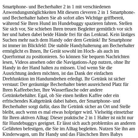
Smartphone- und Becherhalter 2 in 1 mit verschiedenen
Anwendungsmöglichkeiten Mit diesem cleveren 2 in 1 Smartphone-
und Becherhalter haben Sie ab sofort alles Wichtige griffbereit,
während Sie Ihren Hund im Hundebuggy spazieren fahren. Stellen
Sie sich vor, Sie schieben Ihren treuen Begleiter gemütlich vor sich
her und haben dabei beide Hände frei für das Lenkrad. Kein lästiges
Suchen mehr nach dem Handy oder dem Getränk! Ihr Smartphone
ist immer im Blickfeld: Die stabile Handyhalterung am Becherhalter
ermöglicht es Ihnen, Ihr Gerät sowohl im Hoch- als auch im
Querformat zu positionieren. So können Sie bequem Nachrichten
lesen, Videos ansehen oder die Navigations-App nutzen, ohne Ihr
Handy in der Hand halten zu müssen. Und wenn Sie die
Ausrichtung ändern möchten, ist das Dank der einfachen
Drehfunktion im Handumdrehen erledigt. Ihr Getränk ist sicher
verstaut: Der geräumige Becherhalter bietet ausreichend Platz für
Ihren Kaffeebecher, Ihre Wasserflasche oder andere
Getränkebehälter. Egal, ob Sie einen heißen Kaffee oder ein
erfrischendes Kaltgetränk dabei haben, der Smartphone- und
Becherhalter sorgt dafür, dass Ihr Getränk sicher an Ort und Stelle
bleibt, auch wenn es mal etwas holpriger wird. Vielseitig einsetzbar
für Ihren aktiven Alltag: Dieser praktische 2 in 1 Halter ist nicht nur
für Hundebuggys geeignet. Er lässt sich auch problemlos an anderen
Gefährten befestigen, die Sie im Alltag begleiten. Nutzen Sie ihn am
Kinderwagen, um Ihr Handy und das Fläschchen Ihres Babys