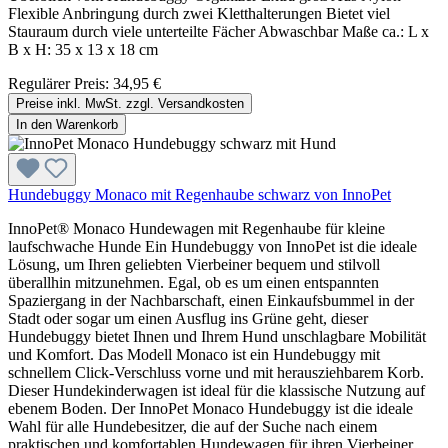
Flexible Anbringung durch zwei Kletthalterungen Bietet viel
Stauraum durch viele unterteilte Fächer Abwaschbar Maße ca.: L x
B x H: 35 x 13 x 18 cm
Regulärer Preis:
34,95 €
Preise inkl. MwSt. zzgl. Versandkosten
In den Warenkorb
Hundebuggy Monaco mit Regenhaube schwarz von InnoPet
InnoPet® Monaco Hundewagen mit Regenhaube für kleine
laufschwache Hunde Ein Hundebuggy von InnoPet ist die ideale
Lösung, um Ihren geliebten Vierbeiner bequem und stilvoll
überallhin mitzunehmen. Egal, ob es um einen entspannten
Spaziergang in der Nachbarschaft, einen Einkaufsbummel in der
Stadt oder sogar um einen Ausflug ins Grüne geht, dieser
Hundebuggy bietet Ihnen und Ihrem Hund unschlagbare Mobilität
und Komfort. Das Modell Monaco ist ein Hundebuggy mit
schnellem Click-Verschluss vorne und mit herausziehbarem Korb.
Dieser Hundekinderwagen ist ideal für die klassische Nutzung auf
ebenem Boden. Der InnoPet Monaco Hundebuggy ist die ideale
Wahl für alle Hundebesitzer, die auf der Suche nach einem
praktischen und komfortablen Hundewagen für ihren Vierbeiner